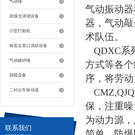
气动锤
气动振动器
原煤仓清堵设备
器，气动敲
小型打桩机
术队伍。
铸造去冒口清砂设备
QDXC
气动破碎锤
方式等各个
脱模设备
序，将劳动
CMZ,
二衬台车振动器
保，注重噪
为动力源，
联系我们
简单，防爆