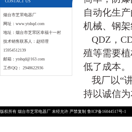
CONTACT US
自动化生产
烟台市芝罘电器厂
机械、钢架
网址：www.ytshqd.com
地址：烟台市芝罘区幸福十一村
QDZ，
技术销售联系人：赵经理
殖等需要植
15954512139
邮箱：ytshqd@163.com
低了成本。
工作QQ： 2948622936
我厂以“
持以诚信为
版权所有 烟台市芝罘电器厂 未经允许 严禁复制
鲁ICP备16044517号-1