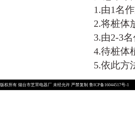
1.由1
2.将桩
3.由2
4.待桩
5.依此
版权所有 烟台市芝罘电器厂 未经允许 严禁复制
鲁ICP备16044517号-1