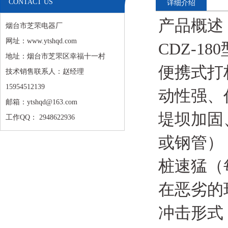
CONTACT US
详细介绍
产品概述
烟台市芝罘电器厂
网址：www.ytshqd.com
CDZ-
地址：烟台市芝罘区幸福十一村
便携式打
技术销售联系人：赵经理
15954512139
动性强、
邮箱：ytshqd@163.com
堤坝加固
工作QQ： 2948622936
或钢管）
桩速猛（
在恶劣的
冲击形式